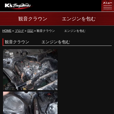
ホーム
観音クラウン エンジンを包む
カスタム
HOME
»
ブログ
»
日記
» 観音クラウン エンジンを包む
板金
観音クラウン エンジンを包む
制作実績
職人紹介
アクセス
ご相談
お問い合わせ
ブログ